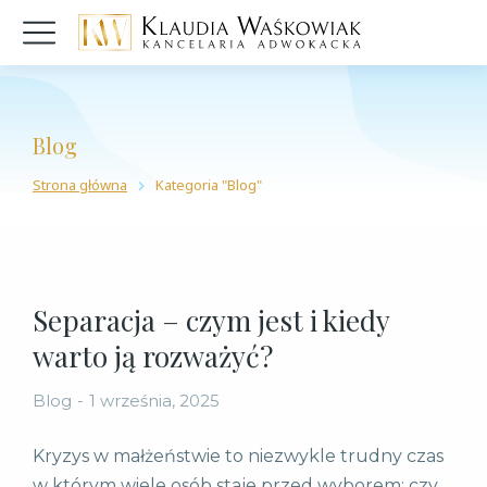
Blog
Strona główna
Kategoria "Blog"
Jesteś tutaj:
Separacja – czym jest i kiedy
warto ją rozważyć?
Blog
1 września, 2025
Kryzys w małżeństwie to niezwykle trudny czas
w którym wiele osób staje przed wyborem: czy