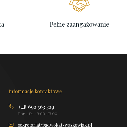
ta
Pełne zaangażowanie
Informacje kontaktowe
+48 692 563 329
Pon. - Pt. : 8:00 - 17:00
sekretariat@adwokat-waskowiak.pl