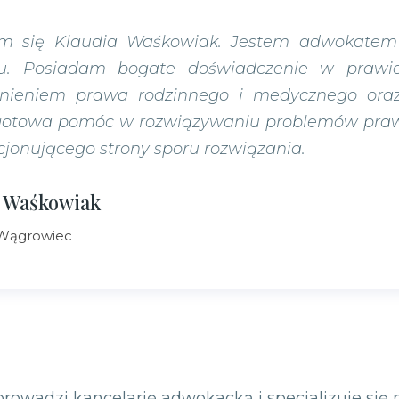
 się Klaudia Waśkowiak. Jestem adwokatem 
u. Posiadam bogate doświadczenie w prawi
nieniem prawa rodzinnego i medycznego oraz
gotowa pomóc w rozwiązywaniu problemów prawn
cjonującego strony sporu rozwiązania.
a Waśkowiak
Wągrowiec
prowadzi kancelarię adwokacką i specjalizuje się 