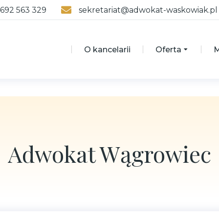
 692 563 329
sekretariat@adwokat-waskowiak.pl
O kancelarii
Oferta
M
Adwokat Wągrowiec