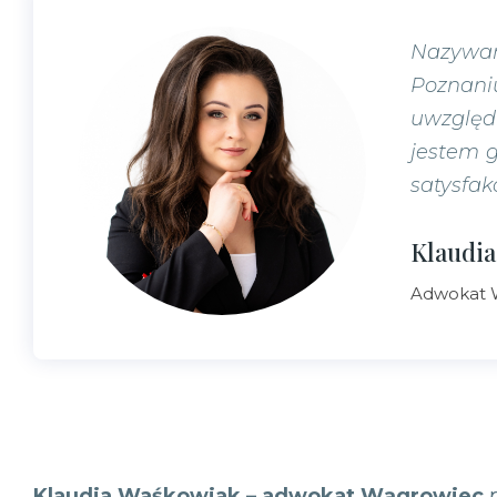
Nazywam
Poznani
uwzględ
jestem 
satysfak
Klaudi
Adwokat 
Klaudia Waśkowiak – adwokat Wągrowiec